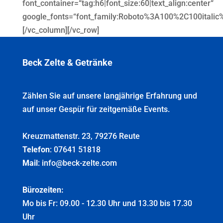
font_container=“tag:h6|font_size:60|text_align:center“
google_fonts=“font_family:Roboto%3A100%2C100itali
[/vc_column][/vc_row]
Beck Zelte & Getränke
Zählen Sie auf unsere langjährige Erfahrung und
auf unser Gespür für zeitgemäße Events.
Kreuzmattenstr. 23, 79276 Reute
Telefon
: 07641 51818
Mail
: info@beck-zelte.com
Bürozeiten:
Mo bis Fr: 09.00 - 12.30 Uhr und 13.30 bis 17.30
Uhr