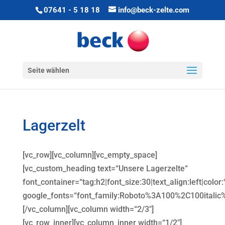
07641 - 5 18 18
info@beck-zelte.com
Seite wählen
Lagerzelt
[vc_row][vc_column][vc_empty_space]
[vc_custom_heading text=“Unsere Lagerzelte“
font_container=“tag:h2|font_size:30|text_align:left|colo
google_fonts=“font_family:Roboto%3A100%2C100itali
[/vc_column][vc_column width=“2/3″]
[vc_row_inner][vc_column_inner width=“1/2″]