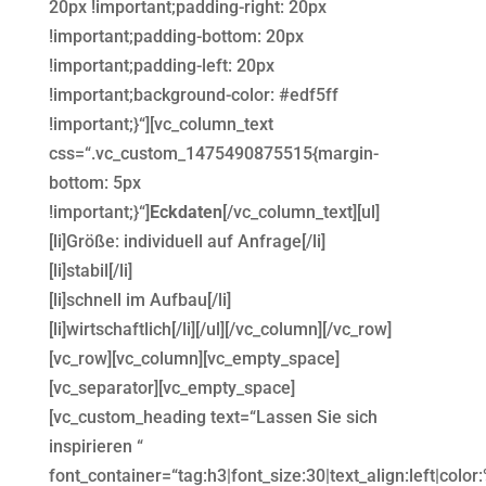
20px !important;padding-right: 20px
!important;padding-bottom: 20px
!important;padding-left: 20px
!important;background-color: #edf5ff
!important;}“][vc_column_text
css=“.vc_custom_1475490875515{margin-
bottom: 5px
!important;}“]
Eckdaten
[/vc_column_text][ul]
[li]Größe: individuell auf Anfrage[/li]
[li]stabil[/li]
[li]schnell im Aufbau[/li]
[li]wirtschaftlich[/li][/ul][/vc_column][/vc_row]
[vc_row][vc_column][vc_empty_space]
[vc_separator][vc_empty_space]
[vc_custom_heading text=“Lassen Sie sich
inspirieren “
font_container=“tag:h3|font_size:30|text_align:left|colo