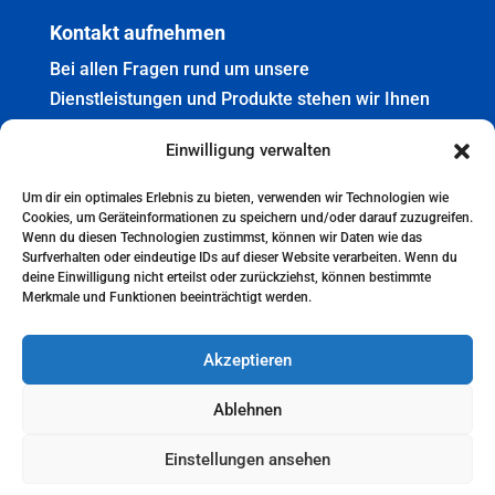
Kontakt aufnehmen
Bei allen Fragen rund um unsere
Dienstleistungen und Produkte stehen wir Ihnen
sehr gerne zur Verfügung. Nutzen Sie unser
Einwilligung verwalten
Kontaktformular, um mit uns in Kontakt zu treten.
Wir freuen uns auf Ihre Nachricht.
Um dir ein optimales Erlebnis zu bieten, verwenden wir Technologien wie
Cookies, um Geräteinformationen zu speichern und/oder darauf zuzugreifen.
Wenn du diesen Technologien zustimmst, können wir Daten wie das
Weitere Informationen
Jetzt Kontakt aufnehmen
Surfverhalten oder eindeutige IDs auf dieser Website verarbeiten. Wenn du
deine Einwilligung nicht erteilst oder zurückziehst, können bestimmte
Impressum
Merkmale und Funktionen beeinträchtigt werden.
Datenschutz
Akzeptieren
Cookie Policy (EU)
Ablehnen
Einstellungen ansehen