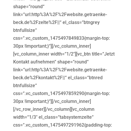
shape=“round“
link=“url:http%3A%2F%2Fwebsite.getraenke-
beck.de%2Fzelte%2F||“ el_class=“btngrey
btnfullsize“
css=“.vc_custom_1475497849833{margin-top:
30px !important;}“][/vc_column_inner]
[vc_column_inner width=“1/2″][vc_btn title=“Jetzt
Kontakt aufnehmen“ shape=“round“
link=“url:http%3A%2F%2Fwebsite.getraenke-
beck.de%2Fkontakt%2F||“ el_class=“btnred
btnfullsize“
css=“.vc_custom_1475497859290{margin-top:
30px !important;}“][/vc_column_inner]
[/vc_row_inner][/vc_column][vc_column
width=“1/3″ el_class=“tabsystemzelte“
css=“.vc_custom_1475497291962{padding-top: