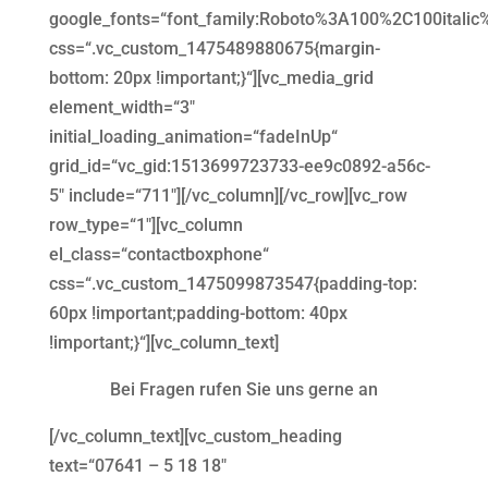
google_fonts=“font_family:Roboto%3A100%2C100itali
css=“.vc_custom_1475489880675{margin-
bottom: 20px !important;}“][vc_media_grid
element_width=“3″
initial_loading_animation=“fadeInUp“
grid_id=“vc_gid:1513699723733-ee9c0892-a56c-
5″ include=“711″][/vc_column][/vc_row][vc_row
row_type=“1″][vc_column
el_class=“contactboxphone“
css=“.vc_custom_1475099873547{padding-top:
60px !important;padding-bottom: 40px
!important;}“][vc_column_text]
Bei Fragen rufen Sie uns gerne an
[/vc_column_text][vc_custom_heading
text=“07641 – 5 18 18″