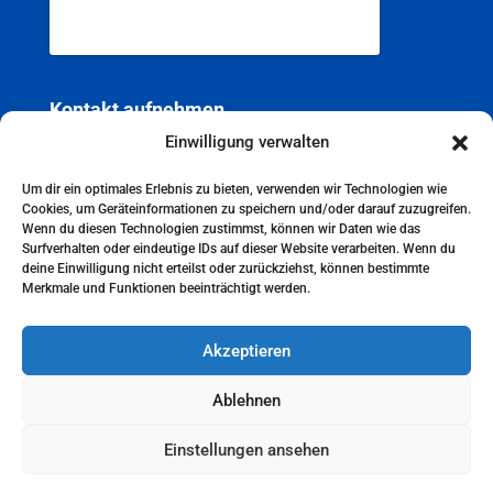
Einwilligung verwalten
Kontakt aufnehmen
Bei allen Fragen rund um unsere
Um dir ein optimales Erlebnis zu bieten, verwenden wir Technologien wie
Cookies, um Geräteinformationen zu speichern und/oder darauf zuzugreifen.
Dienstleistungen und Produkte stehen wir Ihnen
Wenn du diesen Technologien zustimmst, können wir Daten wie das
sehr gerne zur Verfügung. Nutzen Sie unser
Surfverhalten oder eindeutige IDs auf dieser Website verarbeiten. Wenn du
deine Einwilligung nicht erteilst oder zurückziehst, können bestimmte
Kontaktformular, um mit uns in Kontakt zu treten.
Merkmale und Funktionen beeinträchtigt werden.
Wir freuen uns auf Ihre Nachricht.
Akzeptieren
Weitere Informationen
Jetzt Kontakt aufnehmen
Impressum
Ablehnen
Datenschutz
Einstellungen ansehen
Cookie Policy (EU)